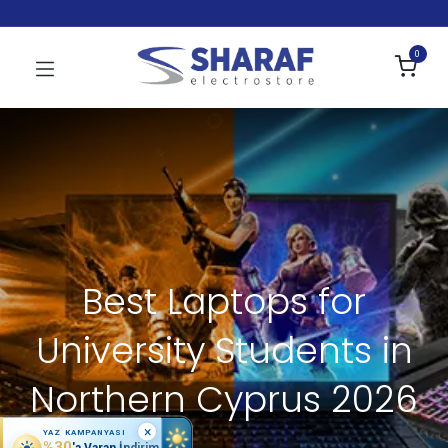
0
Best Laptops for
University Students in
Northern Cyprus 2026
×
YAZ KAMPANYASI
%30
'a Varan İndirim