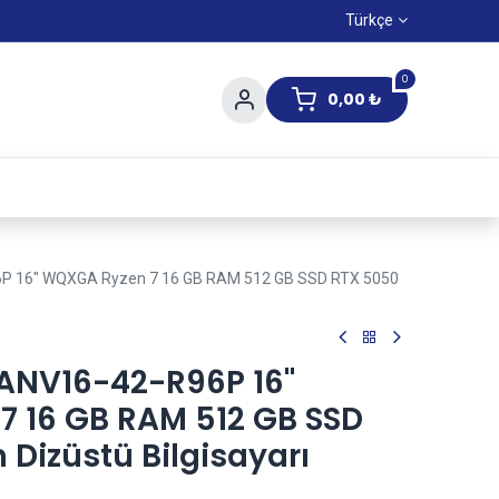
Türkçe
0
0,00
₺
Yaz Kampanıyası
6P 16" WQXGA Ryzen 7 16 GB RAM 512 GB SSD RTX 5050
 ANV16-42-R96P 16"
 16 GB RAM 512 GB SSD
Dizüstü Bilgisayarı