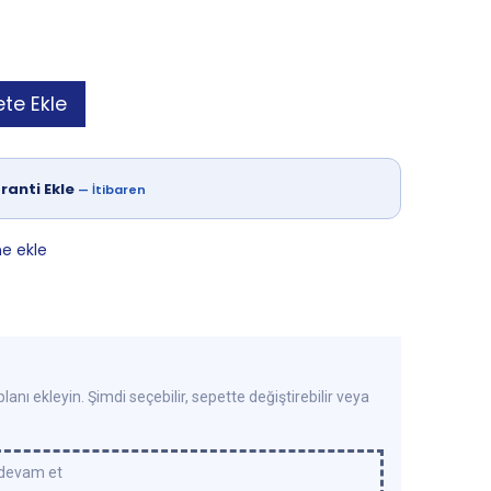
te Ekle
ranti Ekle
—
İtibaren
ne ekle
lanı ekleyin. Şimdi seçebilir, sepette değiştirebilir veya
 devam et