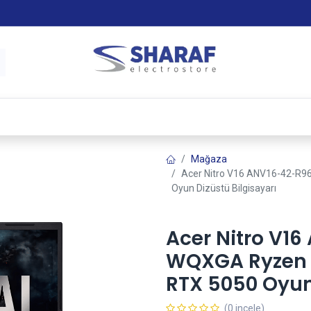
 & Satış Sonrası Hizmet
Sharaf Garanti +
Tax-Free
Mağaza
Acer Nitro V16 ANV16-42-R9
Oyun Dizüstü Bilgisayarı
Acer Nitro V16
WQXGA Ryzen 7
RTX 5050 Oyun 
(0 incele)