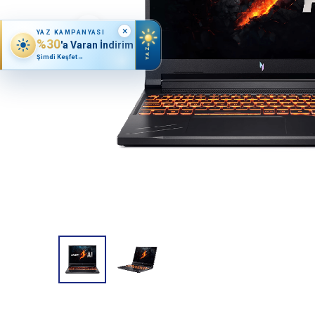
×
YAZ KAMPANYASI
%30
'a Varan İndirim
YAZ
Şimdi Keşfet
→