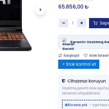
65.856,00
₺
Sepe
Garanti+ Uzatılmış Ga
Karşılaştır
İstek listesi
Stok kontrol et
📍
Cihazınızı koruyun
Uzatılmış garanti veya sigorta p
tamamen atlayabilirsiniz.
Koruma yok
— sigortasız