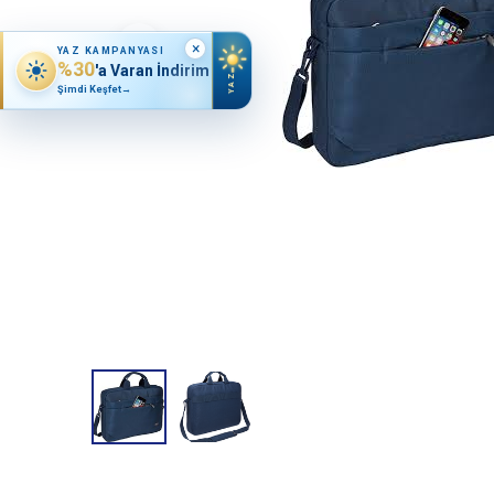
×
YAZ KAMPANYASI
%30
'a Varan İndirim
YAZ
Şimdi Keşfet
→