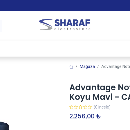
 & Satış Sonrası Hizmet
Sharaf Garanti +
Tax-Free
Mağaza
Advantage Not
Advantage Not
Koyu Mavi - 
(0 incele)
2.256,00
₺