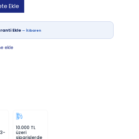
te Ekle
ranti Ekle
—
İtibaren
ne ekle
10.000 TL
 3-
üzeri
siparişlerde