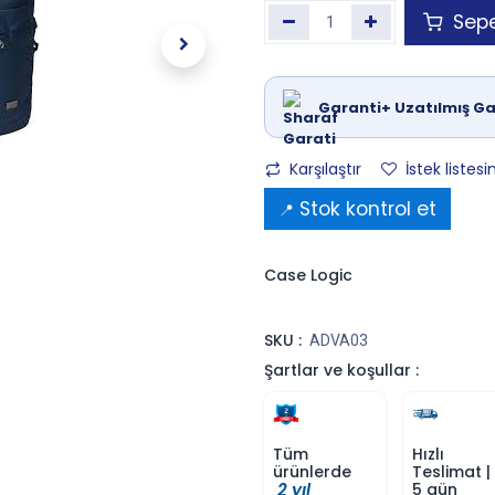
Sepe
Garanti+ Uzatılmış Ga
Karşılaştır
İstek listesi
Stok kontrol et
📍
Case Logic
SKU :
ADVA03
Şartlar ve koşullar :
Tüm
Hızlı
ürünlerde
Teslimat |
2 yıl
5 gün