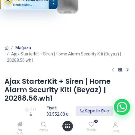
YAZ
Şimdi Keşfet
→
Mağaza
Ajax StarterKit + Siren | Home Alarm Security Kiti (Beyaz) |
20288.56.wh1
Ajax StarterKit + Siren | Home
Alarm Security Kiti (Beyaz) |
20288.56.wh1
Fiyat:
(0 incele)
Sepete Ekle
33.552,00
₺
33.552,00
₺
0
Ana
Aramak
Wishlist
Hesap
Sayfa