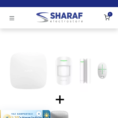
0
×
YAZ KAMPANYASI
%30
'a Varan İndirim