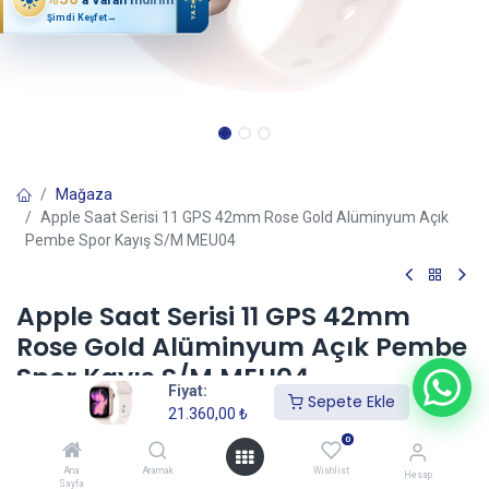
YAZ
Şimdi Keşfet
→
Mağaza
Apple Saat Serisi 11 GPS 42mm Rose Gold Alüminyum Açık
Pembe Spor Kayış S/M MEU04
Apple Saat Serisi 11 GPS 42mm
Rose Gold Alüminyum Açık Pembe
Spor Kayış S/M MEU04
Fiyat:
Sepete Ekle
(0 incele)
21.360,00
₺
21.360,00
₺
0
Ana
Aramak
Wishlist
Hesap
Sayfa