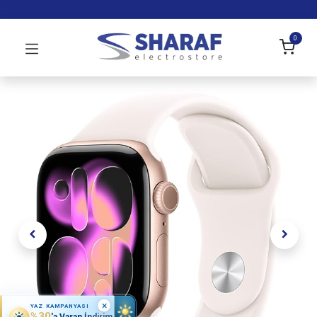
0
×
YAZ KAMPANYASI
%30
'a Varan İndirim