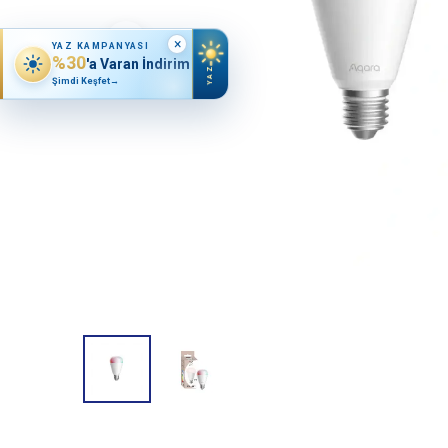
×
YAZ KAMPANYASI
%30
'a Varan İndirim
YAZ
Şimdi Keşfet
→