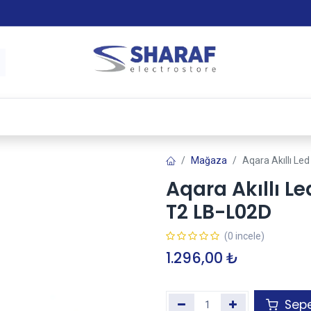
 & Satış Sonrası Hizmet
Sharaf Garanti +
Tax-Free
Mağaza
Aqara Akıllı Le
Aqara Akıllı L
T2 LB-L02D
(0 incele)
1.296,00
₺
Sepe