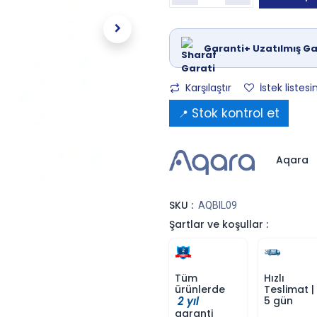
Garanti+ Uzatılmış Ga
Karşılaştır
İstek listesi
Stok kontrol et
📍
Aqara
SKU :
AQBIL09
Şartlar ve koşullar :
Tüm
Hızlı
ürünlerde
Teslimat |
2 yıl
5 gün
garanti