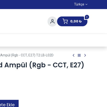
Türkçe
0
0,00
₺
Yaz Kampanıyası
d Ampül (Rgb - CCT, E27) T2 LB-L02D
ed Ampül (Rgb - CCT, E27)
te Ekle