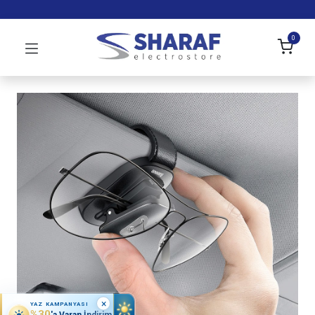
0
×
YAZ KAMPANYASI
%30
'a Varan İndirim