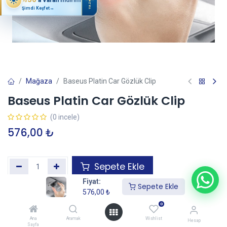
YAZ
Şimdi Keşfet
→
Mağaza
Baseus Platin Car Gözlük Clip
Baseus Platin Car Gözlük Clip
(0 incele)
576,00
₺
Sepete Ekle
Fiyat:
Sepete Ekle
576,00
₺
Garanti+ Uzatılmış Garanti Ekle
—
İtibaren
0
Ana
Aramak
Wishlist
Hesap
Sayfa