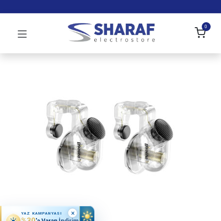
0
×
YAZ KAMPANYASI
%30
'a Varan İndirim