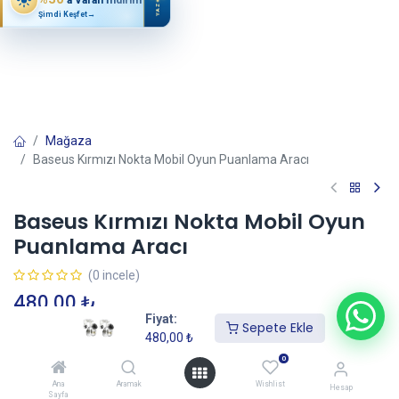
YAZ
Şimdi Keşfet
→
Mağaza
Baseus Kırmızı Nokta Mobil Oyun Puanlama Aracı
Baseus Kırmızı Nokta Mobil Oyun
Puanlama Aracı
(0 incele)
480,00
₺
Fiyat:
Sepete Ekle
480,00
₺
Sepete Ekle
0
Ana
Aramak
Wishlist
Hesap
Sayfa