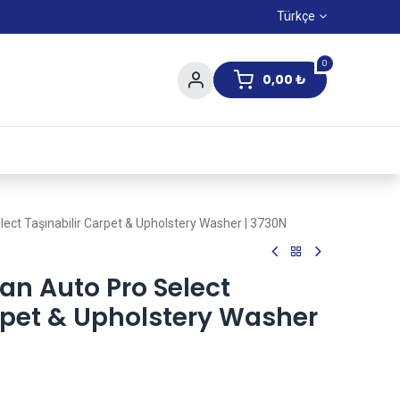
Türkçe
0
0,00
₺
Yaz Kampanıyası
lect Taşınabilir Carpet & Upholstery Washer | 3730N
ean Auto Pro Select
rpet & Upholstery Washer