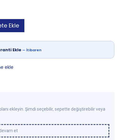
te Ekle
ranti Ekle
—
İtibaren
ne ekle
lanı ekleyin. Şimdi seçebilir, sepette değiştirebilir veya
 devam et