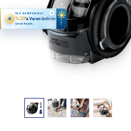
×
YAZ KAMPANYASI
%30
'a Varan İndirim
YAZ
Şimdi Keşfet
→