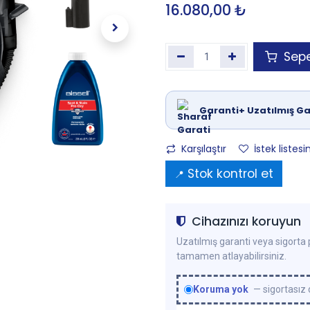
16.080,00
₺
Sepe
Garanti+ Uzatılmış Ga
Karşılaştır
İstek listesi
Stok kontrol et
📍
Cihazınızı koruyun
Uzatılmış garanti veya sigorta p
tamamen atlayabilirsiniz.
Koruma yok
— sigortasız