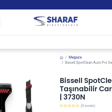
 & Satış Sonrası Hizmet
Sharaf Garanti +
Tax-Free
Mağaza
Bissell SpotClean Auto Pro Se
Bissell SpotCl
Taşınabilir Ca
| 3730N
(0 incele)