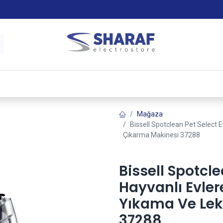
 & Satış Sonrası Hizmet
Sharaf Garanti +
Tax-Free
Mağaza
Bissell Spotclean Pet Select E
Çıkarma Makinesi 37288
Bissell Spotcle
Hayvanlı Evler
Yıkama Ve Lek
37288