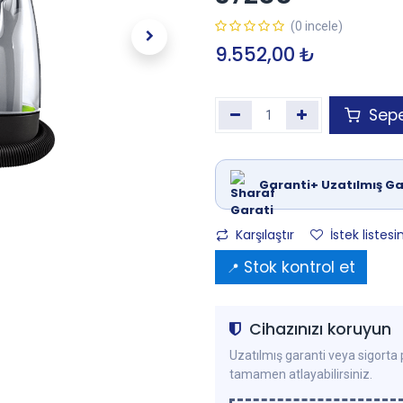
(0 incele)
9.552,00
₺
Sepe
Garanti+ Uzatılmış Ga
Karşılaştır
İstek listesi
Stok kontrol et
📍
Cihazınızı koruyun
Uzatılmış garanti veya sigorta p
tamamen atlayabilirsiniz.