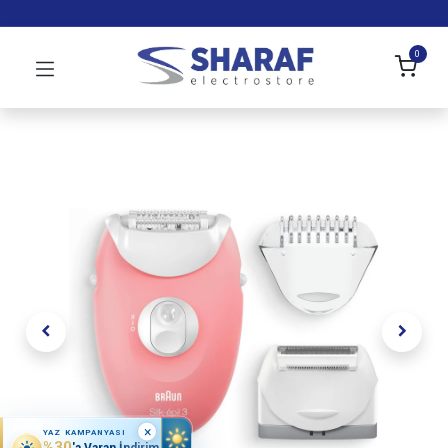
0
×
YAZ KAMPANYASI
%30
'a Varan İndirim