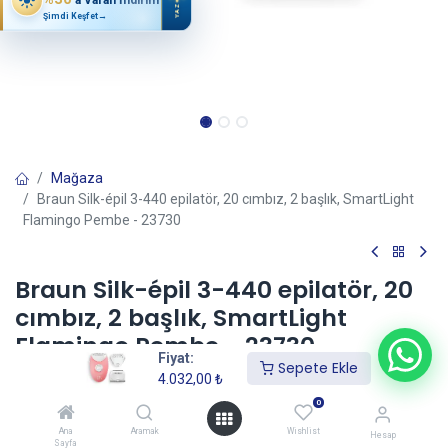
YAZ
Şimdi Keşfet
→
Mağaza
Braun Silk-épil 3-440 epilatör, 20 cımbız, 2 başlık, SmartLight
Flamingo Pembe - 23730
Braun Silk-épil 3-440 epilatör, 20
cımbız, 2 başlık, SmartLight
Flamingo Pembe - 23730
Fiyat:
Sepete Ekle
(0 incele)
4.032,00
₺
4.032,00
₺
0
Ana
Aramak
Wishlist
Hesap
Sayfa