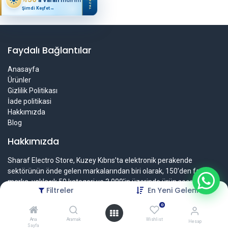
YAZ
Şimdi Keşfet
→
Faydalı Bağlantılar
Anasayfa
Ürünler
Gizlilik Politikası
İade politikasi
Hakkımızda
Blog
Hakkımızda
Sharaf Electro Store, Kuzey Kıbrıs’ta elektronik perakende
sektörünün önde gelen markalarından biri olarak, 150’den fazla
marka, yaklaşık 50 kategori ve 3.000’in üzerinde ürün seçeneği
Filtreler
En Yeni Gelenler
sunmaktadır.
0
2014 yılında kurulan Sharaf, şeffaf fiyat politikası, hızlı ve güvenli
Ana
Aramak
Wishlist
alışveriş deneyimi ve güçlü satış sonrası destek hizmetleri ile
Hesap
Sayfa