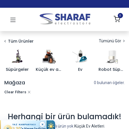
0
Tüm Ürünler
Tümünü Gör
Süpürgeler
Küçük ev aletleri
Ev
Robot Süpürgeler
Mağaza
0 bulunan öğeler.
Clear Filters
Herhangi bir ürün bulamadık!
×
YAZ KAMPANYASI
Kategoride tanımlı ürün yok
Küçük Ev Aletleri
.
%30
'a Varan İndirim