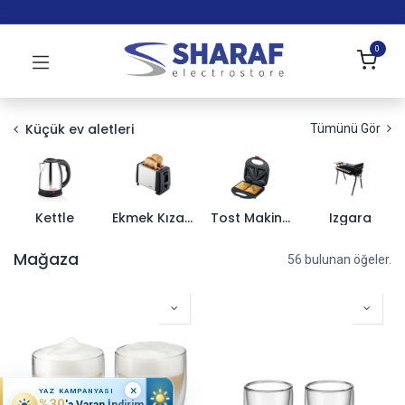
0
Küçük ev aletleri
Tümünü Gör
Kettle
Ekmek Kızartma Makinesi
Tost Makinesi
Izgara
Mağaza
56 bulunan öğeler.
×
YAZ KAMPANYASI
%30
'a Varan İndirim