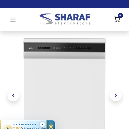
0
×
YAZ KAMPANYASI
%30
'a Varan İndirim