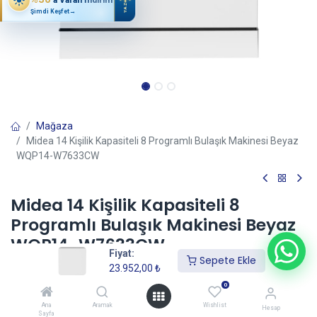
YAZ
Şimdi Keşfet
→
Mağaza
Midea 14 Kişilik Kapasiteli 8 Programlı Bulaşık Makinesi Beyaz
WQP14-W7633CW
Midea 14 Kişilik Kapasiteli 8
Programlı Bulaşık Makinesi Beyaz
WQP14-W7633CW
Fiyat:
Sepete Ekle
(0 incele)
23.952,00
₺
23.952,00
₺
0
Ana
Aramak
Wishlist
Hesap
Sayfa