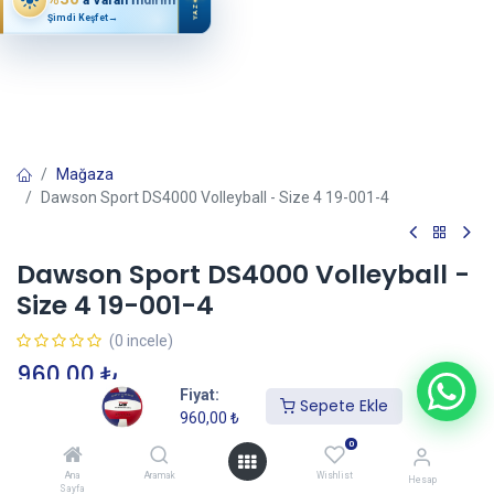
YAZ
Şimdi Keşfet
→
Mağaza
Dawson Sport DS4000 Volleyball - Size 4 19-001-4
Dawson Sport DS4000 Volleyball -
Size 4 19-001-4
(0 incele)
960,00
₺
Fiyat:
Sepete Ekle
960,00
₺
Sepete Ekle
0
Ana
Aramak
Wishlist
Hesap
Sayfa