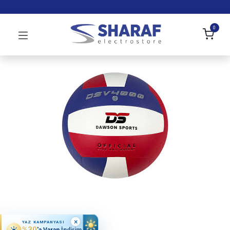
0
×
YAZ KAMPANYASI
%30
'a Varan İndirim