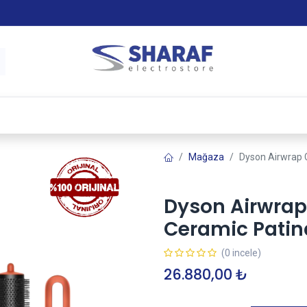
 & Satış Sonrası Hizmet
Sharaf Garanti +
Tax-Free
Mağaza
Dyson Airwrap
Dyson Airwrap
Ceramic Patin
(0 incele)
26.880,00
₺