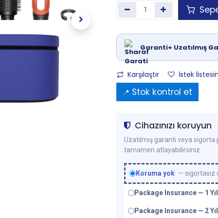
Sepe
Garanti+ Uzatılmış Ga
Karşılaştır
İstek listesi
Stok kontrol et
📍
Cihazınızı koruyun
Uzatılmış garanti veya sigorta p
tamamen atlayabilirsiniz.
Koruma yok
— sigortasız
Package Insurance — 1 Yıl
Package Insurance — 2 Yıl