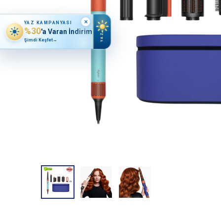
×
YAZ KAMPANYASI
%30
'a Varan İndirim
YAZ
Şimdi Keşfet
→