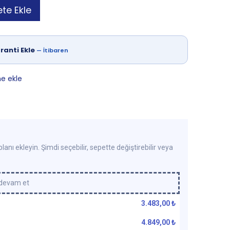
te Ekle
ranti Ekle
—
İtibaren
ne ekle
lanı ekleyin. Şimdi seçebilir, sepette değiştirebilir veya
 devam et
3.483,00
₺
4.849,00
₺