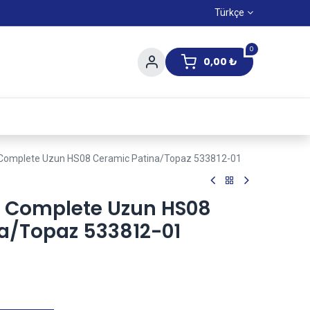
Türkçe
0
0,00
₺
Yaz Kampanıyası
 Complete Uzun HS08 Ceramic Patina/Topaz 533812-01
 Complete Uzun HS08
a/Topaz 533812-01