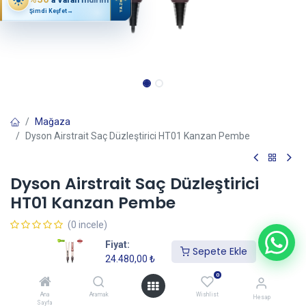
YAZ
Şimdi Keşfet
→
Mağaza
Dyson Airstrait Saç Düzleştirici HT01 Kanzan Pembe
Dyson Airstrait Saç Düzleştirici
HT01 Kanzan Pembe
(0 incele)
24.480,00
₺
Fiyat:
Sepete Ekle
24.480,00
₺
0
Sepete Ekle
Ana
Aramak
Wishlist
Hesap
Sayfa