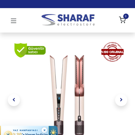
0
×
YAZ KAMPANYASI
%30
'a Varan İndirim