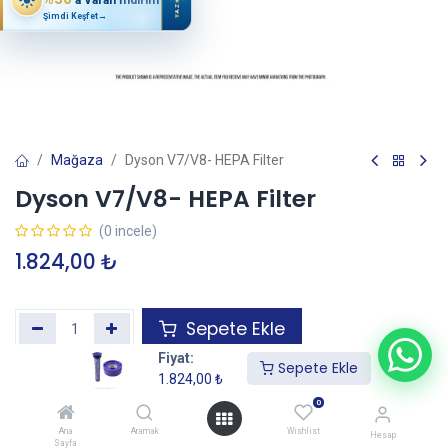
YAZ
Şimdi Keşfet
→
Mağaza
Dyson V7/V8- HEPA Filter
Dyson V7/V8- HEPA Filter
(0 incele)
1.824,00
₺
Sepete Ekle
Fiyat:
Sepete Ekle
1.824,00
₺
Garanti+ Uzatılmış Garanti Ekle
—
İtibaren
0
Ana
Aramak
Wishlist
Hesap
Sayfa