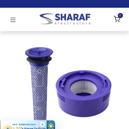
0
×
YAZ KAMPANYASI
%30
'a Varan İndirim