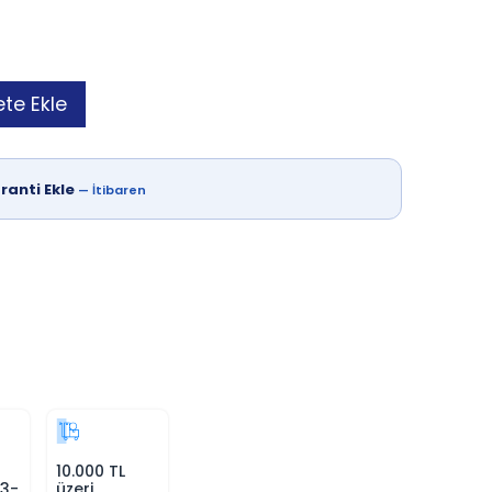
te Ekle
ranti Ekle
—
İtibaren
10.000 TL
 3-
üzeri