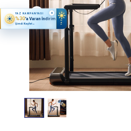
×
YAZ KAMPANYASI
%30
'a Varan İndirim
YAZ
Şimdi Keşfet
→