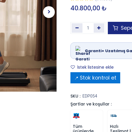
40.800,00
₺
Sepe
Garanti+ Uzatılmış Ga
İstek listesine ekle
Stok kontrol et
📍
SKU :
EDP054
Şartlar ve koşullar :
Tüm
Hızlı
ürünlerde
Teslimat |