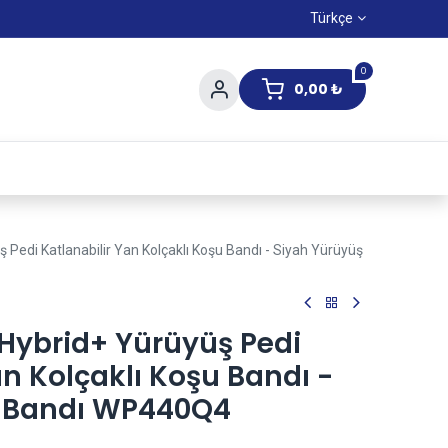
Türkçe
0
0,00
₺
Yaz Kampanıyası
 Pedi Katlanabilir Yan Kolçaklı Koşu Bandı - Siyah Yürüyüş
 Hybrid+ Yürüyüş Pedi
an Kolçaklı Koşu Bandı -
ş Bandı WP440Q4