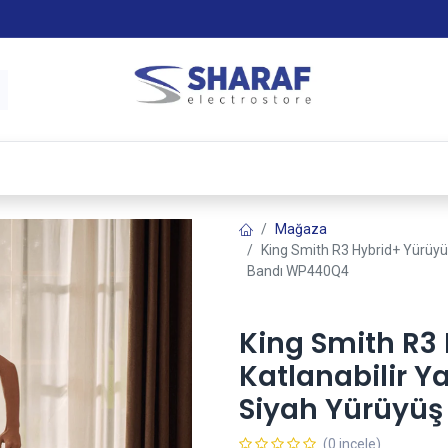
 & Satış Sonrası Hizmet
Sharaf Garanti +
Tax-Free
Mağaza
King Smith R3 Hybrid+ Yürüyüş
Bandı WP440Q4
King Smith R3
Katlanabilir Y
Siyah Yürüyü
(0 incele)