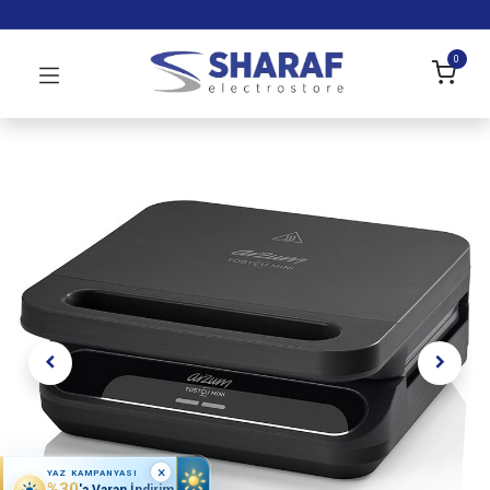
0
×
YAZ KAMPANYASI
%30
'a Varan İndirim