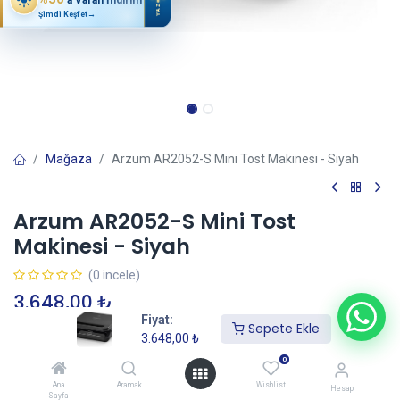
YAZ
Şimdi Keşfet
→
Mağaza
Arzum AR2052-S Mini Tost Makinesi - Siyah
Arzum AR2052-S Mini Tost
Makinesi - Siyah
(0 incele)
3.648,00
₺
Fiyat:
Sepete Ekle
3.648,00
₺
Sepete Ekle
0
Ana
Aramak
Wishlist
Hesap
Sayfa