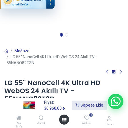
YAZ
Şimdi Keşfet
→
Mağaza
LG 55'' NanoCell 4K Ultra HD WebOS 24 Akıllı TV -
55NANO82T3B
LG 55'' NanoCell 4K Ultra HD
WebOS 24 Akıllı TV -
55NANO82T3B
Fiyat:
Sepete Ekle
(0 incele)
36.960,00
₺
36.960,00
₺
0
Ana
Aramak
Wishlist
Hesap
Sayfa