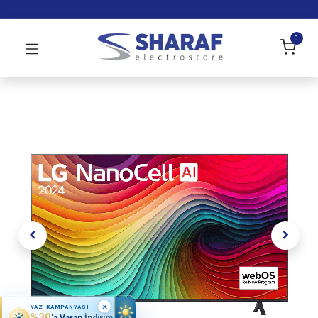
0
×
YAZ KAMPANYASI
%30
'a Varan İndirim