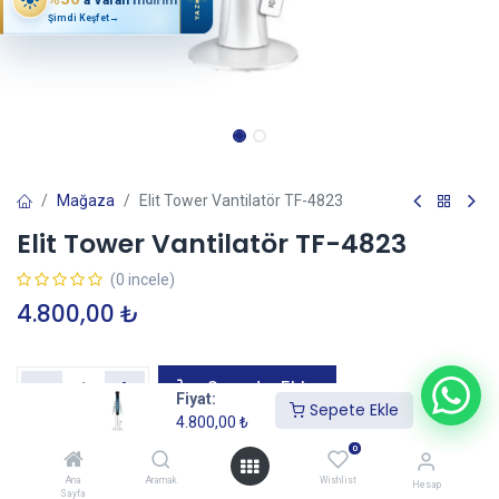
YAZ
Şimdi Keşfet
→
Mağaza
Elit Tower Vantilatör TF-4823
Elit Tower Vantilatör TF-4823
(0 incele)
4.800,00
₺
Sepete Ekle
Fiyat:
Sepete Ekle
4.800,00
₺
0
Garanti+ Uzatılmış Garanti Ekle
—
İtibaren
Ana
Aramak
Wishlist
Hesap
Sayfa