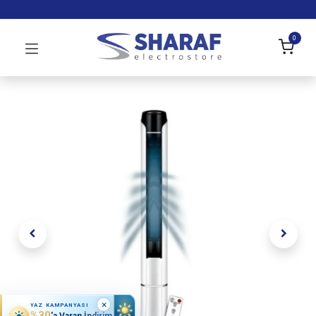
0
×
YAZ KAMPANYASI
%30
'a Varan İndirim