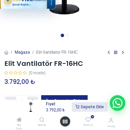
YAZ
Şimdi Keşfet
→
Mağaza
Elit Vantilatör FR-16HC
Elit Vantilatör FR-16HC
(0 incele)
3.792,00
₺
Sepete Ekle
Fiyat:
Sepete Ekle
3.792,00
₺
0
Garanti+ Uzatılmış Garanti Ekle
—
İtibaren
Ana
Aramak
Wishlist
Hesap
Sayfa