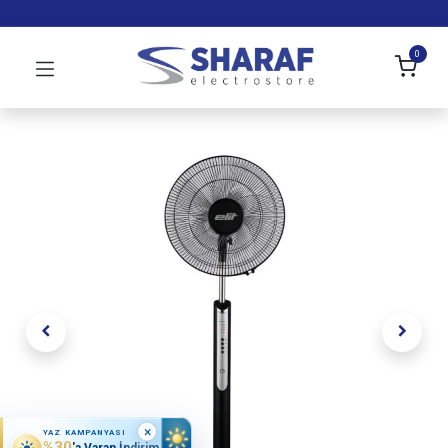
0
×
YAZ KAMPANYASI
%30
'a Varan İndirim