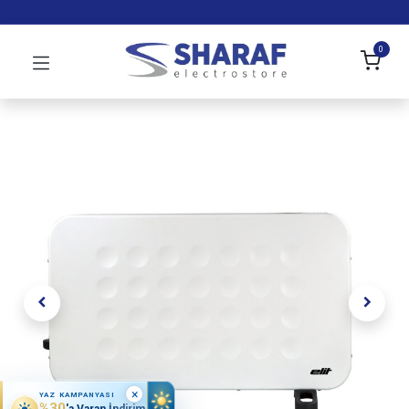
0
×
YAZ KAMPANYASI
%30
'a Varan İndirim