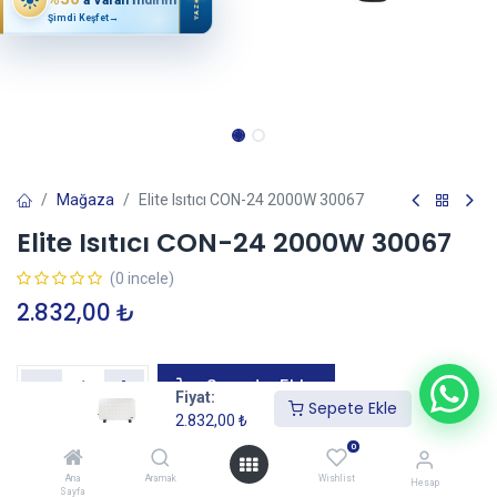
YAZ
Şimdi Keşfet
→
Mağaza
Elite Isıtıcı CON-24 2000W 30067
Elite Isıtıcı CON-24 2000W 30067
(0 incele)
2.832,00
₺
Sepete Ekle
Fiyat:
Sepete Ekle
2.832,00
₺
0
Garanti+ Uzatılmış Garanti Ekle
—
İtibaren
Ana
Aramak
Wishlist
Hesap
Sayfa