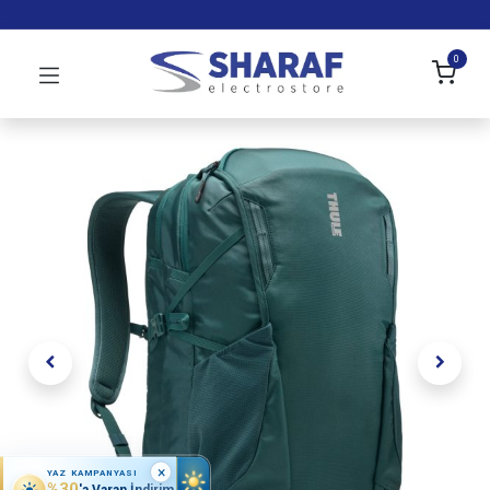
0
×
YAZ KAMPANYASI
%30
'a Varan İndirim