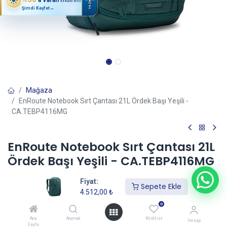
YAZ
Şimdi Keşfet
→
Mağaza
EnRoute Notebook Sırt Çantası 21L Ördek Başı Yeşili -
CA.TEBP4116MG
EnRoute Notebook Sırt Çantası 21L
Ördek Başı Yeşili - CA.TEBP4116MG
(0 incele)
Fiyat:
Sepete Ekle
4.512,00
₺
4.512,00
₺
0
Ana
Aramak
Wishlist
Hesap
Sayfa