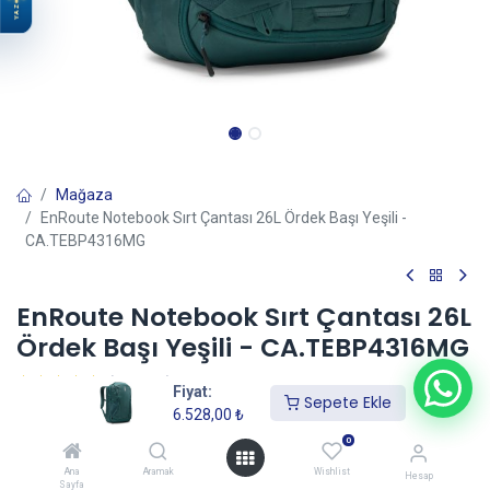
YAZ
Mağaza
EnRoute Notebook Sırt Çantası 26L Ördek Başı Yeşili -
CA.TEBP4316MG
EnRoute Notebook Sırt Çantası 26L
Ördek Başı Yeşili - CA.TEBP4316MG
(0 incele)
Fiyat:
Sepete Ekle
6.528,00
₺
6.528,00
₺
0
Ana
Aramak
Wishlist
Hesap
Sayfa