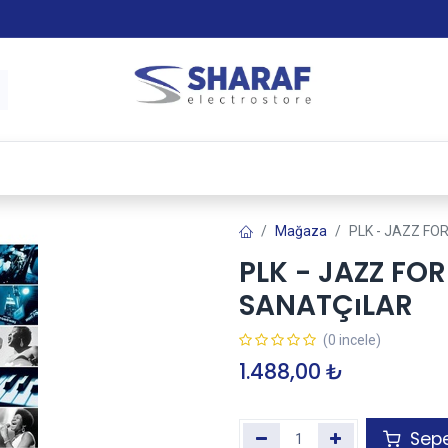
 & Satış Sonrası Hizmet
Sharaf Garanti +
Tax-Free
Mağaza
PLK - JAZZ FO
PLK - JAZZ FO
SANATÇıLAR
(0 incele)
1.488,00
₺
Sepe