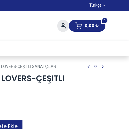
Türkçe
0
0,00
₺
Yaz Kampanıyası
R LOVERS-ÇEŞITLI SANATÇıLAR
R LOVERS-ÇEŞITLI
te Ekle