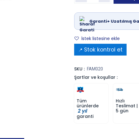
Garanti+ Uzatılmış Ga
İstek listesine ekle
Stok kontrol et
📍
SKU :
FAM020
Şartlar ve koşullar :
Tüm
Hızlı
ürünlerde
Teslimat |
2 yıl
5 gün
garanti