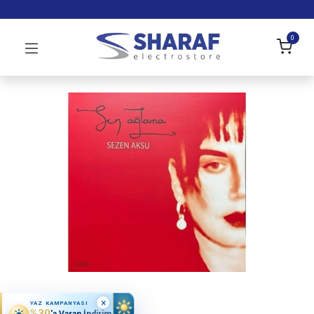
0
×
YAZ KAMPANYASI
%30
'a Varan İndirim