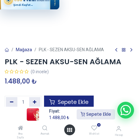
YAZ
Şimdi Keşfet
→
Mağaza
PLK - SEZEN AKSU-SEN AĞLAMA
PLK - SEZEN AKSU-SEN AĞLAMA
(0 incele)
1.488,00
₺
Sepete Ekle
Fiyat:
Sepete Ekle
1.488,00
₺
Garanti+ Uzatılmış Garanti Ekle
—
İtibaren
0
Ana
Aramak
Wishlist
Hesap
Sayfa