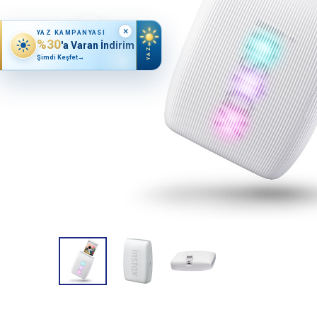
×
YAZ KAMPANYASI
%30
'a Varan İndirim
YAZ
Şimdi Keşfet
→