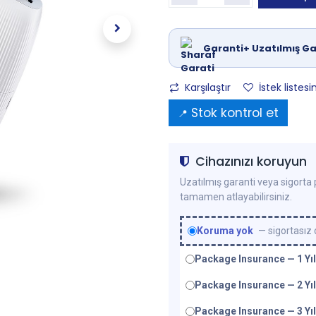
Garanti+ Uzatılmış Ga
Karşılaştır
İstek listesi
Stok kontrol et
📍
Cihazınızı koruyun
Uzatılmış garanti veya sigorta p
tamamen atlayabilirsiniz.
Koruma yok
— sigortasız
Package Insurance — 1 Yıl
Package Insurance — 2 Yıl
Package Insurance — 3 Yıl