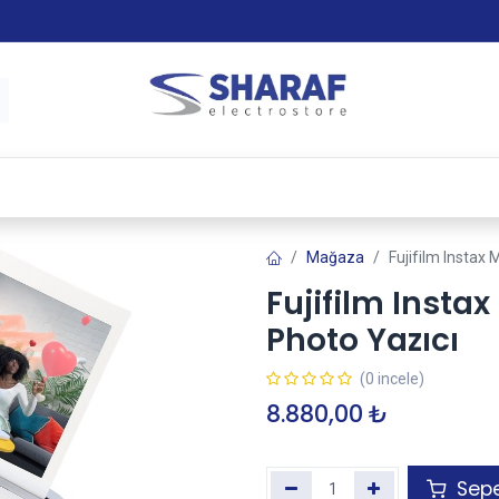
 & Satış Sonrası Hizmet
Sharaf Garanti +
Tax-Free
Mağaza
Fujifilm Instax 
Fujifilm Instax
Photo Yazıcı
(0 incele)
8.880,00
₺
Sepe