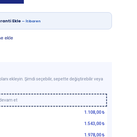
ranti Ekle
—
İtibaren
ne ekle
lanı ekleyin. Şimdi seçebilir, sepette değiştirebilir veya
 devam et
1.108,00
₺
1.543,00
₺
1.978,00
₺