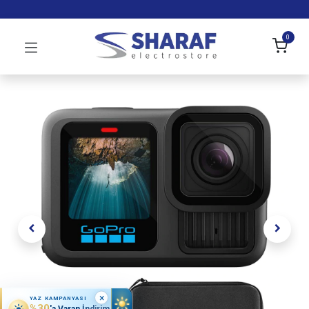
0
×
YAZ KAMPANYASI
%30
'a Varan İndirim