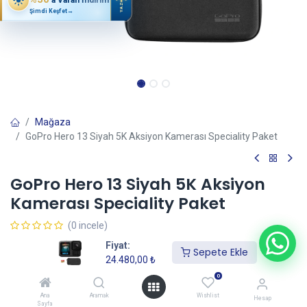
YAZ
Şimdi Keşfet
→
Mağaza
GoPro Hero 13 Siyah 5K Aksiyon Kamerası Speciality Paket
GoPro Hero 13 Siyah 5K Aksiyon
Kamerası Speciality Paket
(0 incele)
24.480,00
₺
Fiyat:
Sepete Ekle
24.480,00
₺
0
Sepete Ekle
Ana
Aramak
Wishlist
Hesap
Sayfa