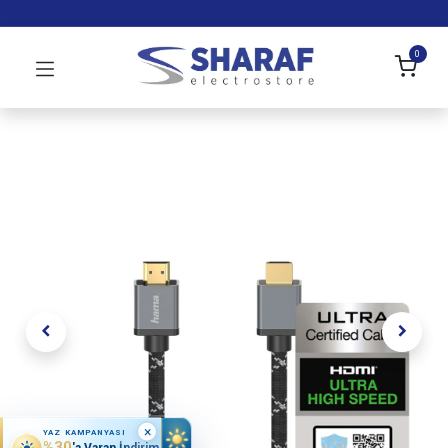
0
×
YAZ KAMPANYASI
%30
'a Varan İndirim