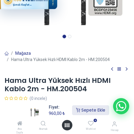
YAZ
Şimdi Keşfet
→
Mağaza
Hama Ultra Yüksek Hızlı HDMI Kablo 2m - HM.200504
Hama Ultra Yüksek Hızlı HDMI
Kablo 2m - HM.200504
(0 incele)
960,00
₺
Fiyat:
Sepete Ekle
960,00
₺
0
Sepete Ekle
Ana
Aramak
Wishlist
Hesap
Sayfa