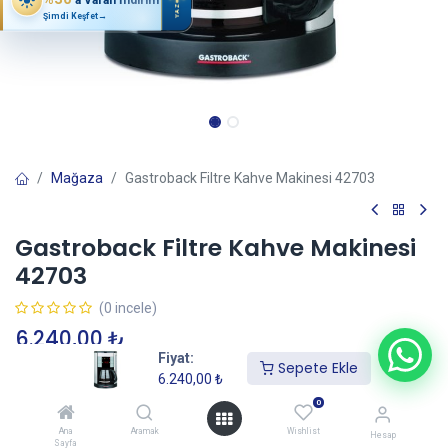
YAZ
Şimdi Keşfet
→
Mağaza
Gastroback Filtre Kahve Makinesi 42703
Gastroback Filtre Kahve Makinesi
42703
(0 incele)
6.240,00
₺
Fiyat:
Sepete Ekle
6.240,00
₺
Sepete Ekle
0
Ana
Aramak
Wishlist
Hesap
Sayfa