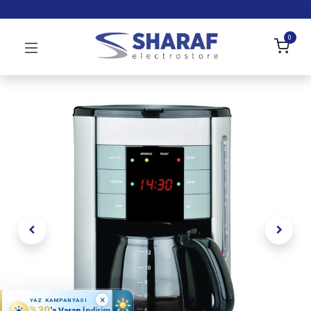
0
×
YAZ KAMPANYASI
%30
'a Varan İndirim