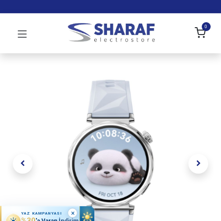
0
×
YAZ KAMPANYASI
%30
'a Varan İndirim