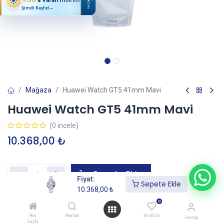
YAZ
Şimdi Keşfet
→
Mağaza
Huawei Watch GT5 41mm Mavi
Huawei Watch GT5 41mm Mavi
(0 incele)
10.368,00
₺
Sepete Ekle
Fiyat:
Sepete Ekle
10.368,00
₺
0
Garanti+ Uzatılmış Garanti Ekle
—
İtibaren
Ana
Aramak
Wishlist
Hesap
Sayfa