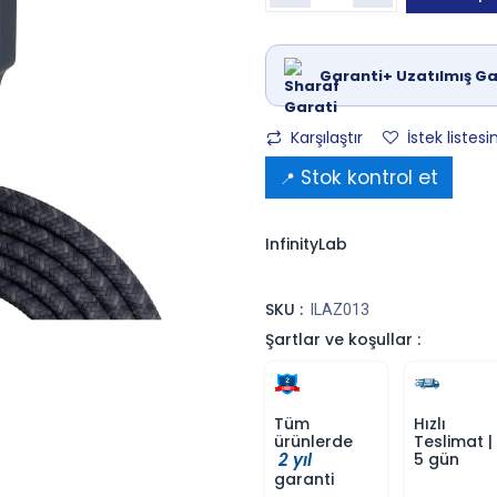
Garanti+ Uzatılmış Ga
Karşılaştır
İstek listesi
Stok kontrol et
📍
InfinityLab
SKU :
ILAZ013
Şartlar ve koşullar :
Tüm
Hızlı
ürünlerde
Teslimat |
2 yıl
5 gün
garanti