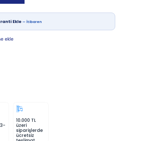
ranti Ekle
—
İtibaren
ne ekle
10.000 TL
 3-
üzeri
siparişlerde
ücretsiz
teslimat.