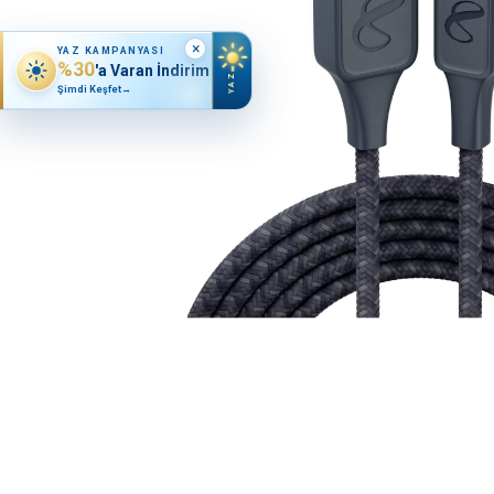
×
YAZ KAMPANYASI
%30
'a Varan İndirim
YAZ
Şimdi Keşfet
→