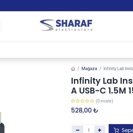
 & Satış Sonrası Hizmet
Sharaf Garanti +
Tax-Free
Mağaza
Infinity Lab In
Infinity Lab I
A USB-C 1.5M 
(0 incele)
528,00
₺
Sepe