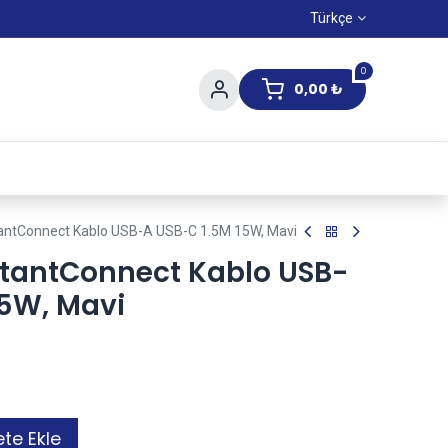
Türkçe
0
0,00
₺
Yaz Kampanıyası
stantConnect Kablo USB-A USB-C 1.5M 15W, Mavi
nstantConnect Kablo USB-
15W, Mavi
te Ekle