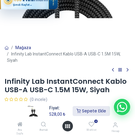
YAZ
Şimdi Keşfet
→
Mağaza
Infinity Lab InstantConnect Kablo USB-A USB-C 1.5M 15W,
Siyah
Infinity Lab InstantConnect Kablo
USB-A USB-C 1.5M 15W, Siyah
(0 incele)
528,00
₺
Fiyat:
Sepete Ekle
528,00
₺
0
Sepete Ekle
Ana
Aramak
Wishlist
Hesap
Sayfa