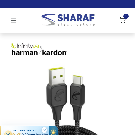
0
×
YAZ KAMPANYASI
%30
'a Varan İndirim