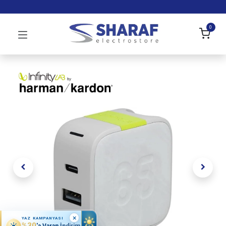
0
×
YAZ KAMPANYASI
%30
'a Varan İndirim