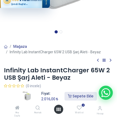
YAZ
Şimdi Keşfet
→
Mağaza
Infinity Lab InstantCharger 65W 2 USB Şarj Aleti - Beyaz
Infinity Lab InstantCharger 65W 2
USB Şarj Aleti - Beyaz
(0 incele)
2.016,00
₺
Fiyat:
2.880,00
₺
Sepete Ekle
2.016,00
₺
0
Sepete Ekle
Ana
Aramak
Wishlist
Hesap
Sayfa