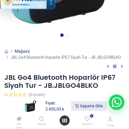
YAZ
Şimdi Keşfet
→
Mağaza
JBL Go4 Bluetooth Hoparlör IP67 Siyah Tur - JB.JBLGO4BLKO
JBL Go4 Bluetooth Hoparlör IP67
Siyah Tur - JB.JBLGO4BLKO
(0 incele)
2.400,00
₺
Fiyat:
Sepete Ekle
2.400,00
₺
0
Sepete Ekle
Ana
Aramak
Wishlist
Hesap
Sayfa