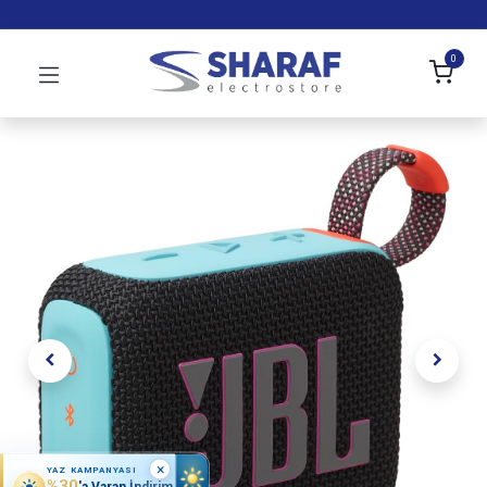
0
×
YAZ KAMPANYASI
%30
'a Varan İndirim