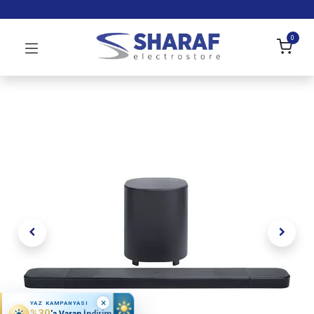
0
×
YAZ KAMPANYASI
%30
'a Varan İndirim