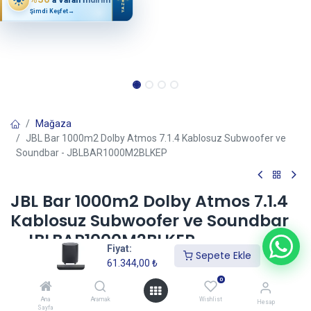
YAZ
Şimdi Keşfet
→
Mağaza
JBL Bar 1000m2 Dolby Atmos 7.1.4 Kablosuz Subwoofer ve
Soundbar - JBLBAR1000M2BLKEP
JBL Bar 1000m2 Dolby Atmos 7.1.4
Kablosuz Subwoofer ve Soundbar
- JBLBAR1000M2BLKEP
Fiyat:
Sepete Ekle
(0 incele)
61.344,00
₺
61.344,00
₺
0
Ana
Aramak
Wishlist
Hesap
Sayfa