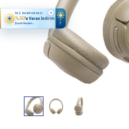
×
YAZ KAMPANYASI
%30
'a Varan İndirim
YAZ
Şimdi Keşfet
→