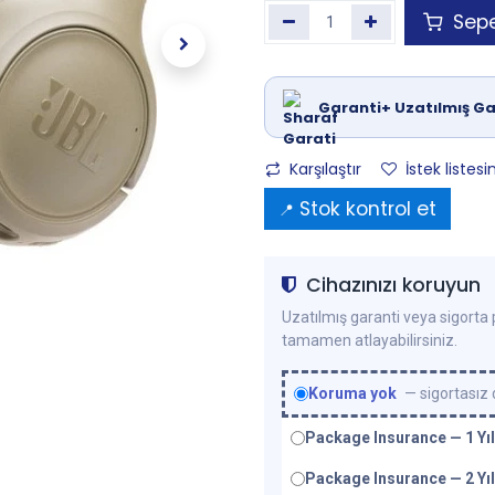
Sepe
Garanti+ Uzatılmış Ga
Karşılaştır
İstek listesi
Stok kontrol et
📍
Cihazınızı koruyun
Uzatılmış garanti veya sigorta p
tamamen atlayabilirsiniz.
Koruma yok
— sigortasız
Package Insurance — 1 Yıl
Package Insurance — 2 Yıl