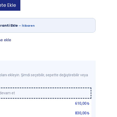
te Ekle
ranti Ekle
—
İtibaren
ne ekle
lanı ekleyin. Şimdi seçebilir, sepette değiştirebilir veya
 devam et
610,00
₺
830,00
₺