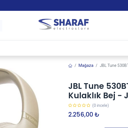
 & Satış Sonrası Hizmet
Sharaf Garanti +
Tax-Free
Mağaza
JBL Tune 530BT
JBL Tune 530B
Kulaklık Bej -
(0 incele)
2.256,00
₺