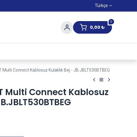
Türkçe
0
0,00
₺
Yaz Kampanıyası
 Multi Connect Kablosuz Kulaklık Bej - JB.JBLT530BTBEG
T Multi Connect Kablosuz
 JB.JBLT530BTBEG