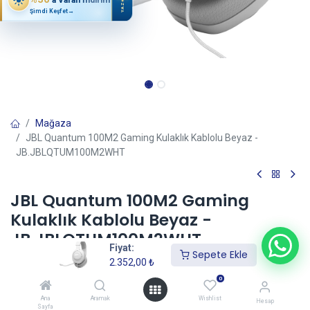
YAZ
Şimdi Keşfet
→
Mağaza
JBL Quantum 100M2 Gaming Kulaklık Kablolu Beyaz -
JB.JBLQTUM100M2WHT
JBL Quantum 100M2 Gaming
Kulaklık Kablolu Beyaz -
JB.JBLQTUM100M2WHT
Fiyat:
Sepete Ekle
(0 incele)
2.352,00
₺
2.352,00
₺
0
Ana
Aramak
Wishlist
Hesap
Sayfa