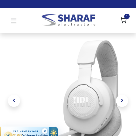
0
×
YAZ KAMPANYASI
%30
'a Varan İndirim