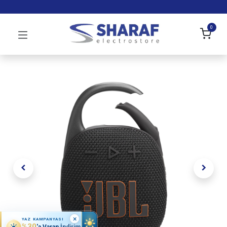
0
×
YAZ KAMPANYASI
%30
'a Varan İndirim