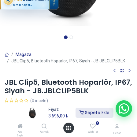
YAZ
Şimdi Keşfet
→
Mağaza
JBL Clip5, Bluetooth Hoparlör, IP67, Siyah - JB.JBLCLIP5BLK
JBL Clip5, Bluetooth Hoparlör, IP67,
Siyah - JB.JBLCLIP5BLK
(0 incele)
3.696,00
₺
Fiyat:
Sepete Ekle
3.696,00
₺
0
Sepete Ekle
Ana
Aramak
Wishlist
Hesap
Sayfa