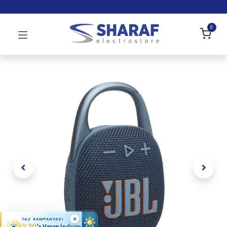
0
×
YAZ KAMPANYASI
%30
'a Varan İndirim