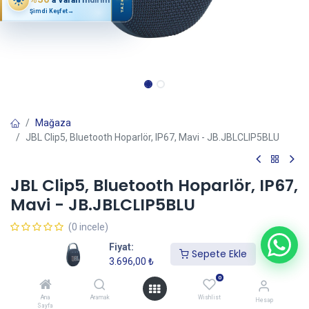
YAZ
Şimdi Keşfet
→
Mağaza
JBL Clip5, Bluetooth Hoparlör, IP67, Mavi - JB.JBLCLIP5BLU
JBL Clip5, Bluetooth Hoparlör, IP67,
Mavi - JB.JBLCLIP5BLU
(0 incele)
3.696,00
₺
Fiyat:
Sepete Ekle
3.696,00
₺
0
Sepete Ekle
Ana
Aramak
Wishlist
Hesap
Sayfa