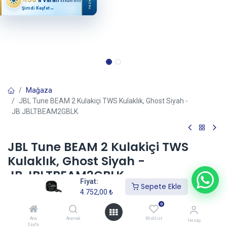
YAZ
Şimdi Keşfet
→
Mağaza
JBL Tune BEAM 2 Kulakiçi TWS Kulaklık, Ghost Siyah -
JB.JBLTBEAM2GBLK
JBL Tune BEAM 2 Kulakiçi TWS
Kulaklık, Ghost Siyah -
JB.JBLTBEAM2GBLK
Fiyat:
Sepete Ekle
(0 incele)
4.752,00
₺
4.752,00
₺
0
Ana
Aramak
Wishlist
Hesap
Sayfa