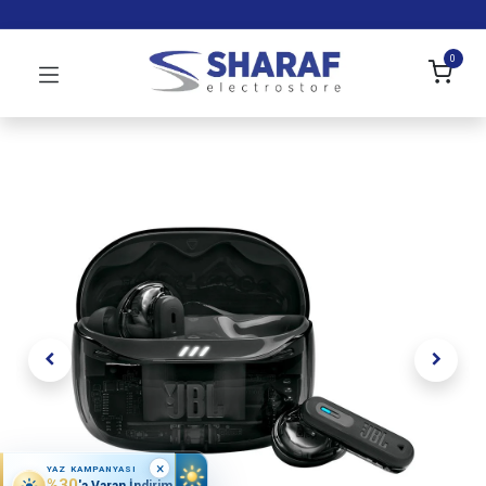
0
×
YAZ KAMPANYASI
%30
'a Varan İndirim