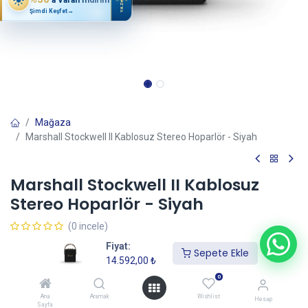
YAZ
Şimdi Keşfet
→
Mağaza
Marshall Stockwell II Kablosuz Stereo Hoparlör - Siyah
Marshall Stockwell II Kablosuz
Stereo Hoparlör - Siyah
(0 incele)
14.592,00
₺
Fiyat:
Sepete Ekle
14.592,00
₺
0
Sepete Ekle
Ana
Aramak
Wishlist
Hesap
Sayfa