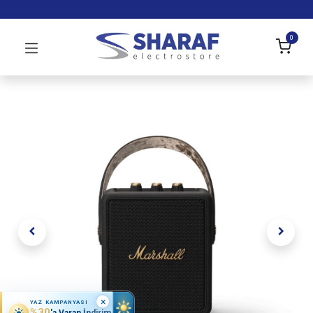
0
×
YAZ KAMPANYASI
%30
'a Varan İndirim