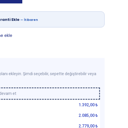
ranti Ekle
—
İtibaren
ne ekle
lanı ekleyin. Şimdi seçebilir, sepette değiştirebilir veya
 devam et
1.392,00
₺
2.085,00
₺
2.779,00
₺