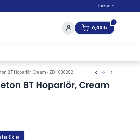
Türkçe
0
0,00
₺
Yaz Kampanıyası
eton BT Hoparlör, Cream - ZD.1006262
leton BT Hoparlör, Cream
te Ekle