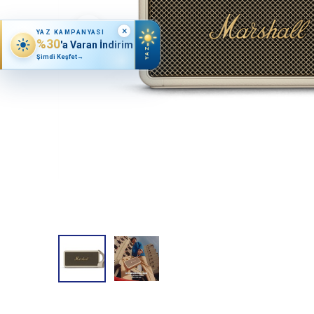
×
YAZ KAMPANYASI
%30
'a Varan İndirim
YAZ
Şimdi Keşfet
→