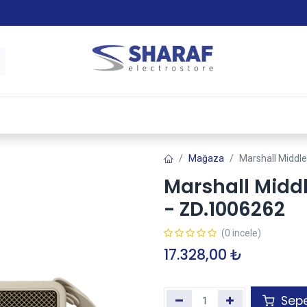
 & Satış Sonrası Hizmet
Sharaf Garanti +
Tax-Free
Mağaza
Marshall Middl
Marshall Midd
- ZD.1006262
(0 incele)
17.328,00
₺
Sepe