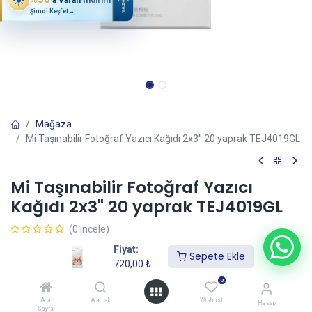
YAZ
Şimdi Keşfet
→
Mağaza
Mi Taşınabilir Fotoğraf Yazıcı Kağıdı 2x3" 20 yaprak TEJ4019GL
Mi Taşınabilir Fotoğraf Yazıcı
Kağıdı 2x3" 20 yaprak TEJ4019GL
(0 incele)
720,00
₺
Fiyat:
Sepete Ekle
720,00
₺
0
Sepete Ekle
Ana
Aramak
Wishlist
Hesap
Sayfa