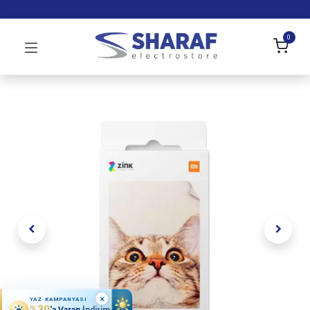
0
×
YAZ KAMPANYASI
%30
'a Varan İndirim