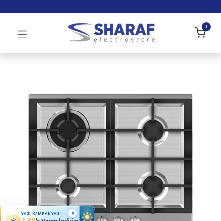
0
×
YAZ KAMPANYASI
%30
'a Varan İndirim