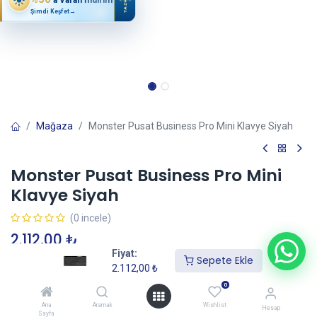
YAZ
Şimdi Keşfet
→
Mağaza
Monster Pusat Business Pro Mini Klavye Siyah
Monster Pusat Business Pro Mini
Klavye Siyah
(0 incele)
2.112,00
₺
Fiyat:
Sepete Ekle
2.112,00
₺
Sepete Ekle
0
Ana
Aramak
Wishlist
Hesap
Sayfa