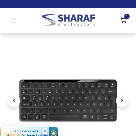
0
×
YAZ KAMPANYASI
%30
'a Varan İndirim