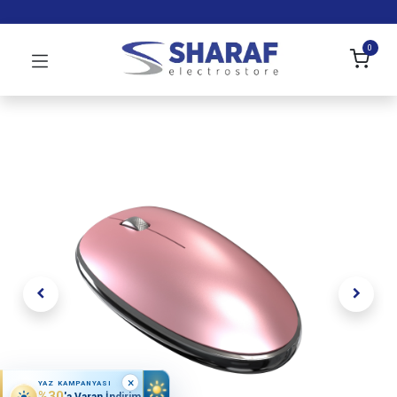
0
×
YAZ KAMPANYASI
%30
'a Varan İndirim