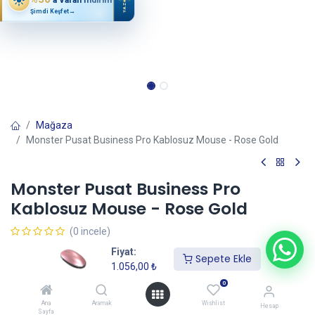
YAZ
Şimdi Keşfet
→
Mağaza
Monster Pusat Business Pro Kablosuz Mouse - Rose Gold
Monster Pusat Business Pro
Kablosuz Mouse - Rose Gold
(0 incele)
1.056,00
₺
Fiyat:
Sepete Ekle
1.056,00
₺
0
Sepete Ekle
Ana
Aramak
Wishlist
Hesap
Sayfa