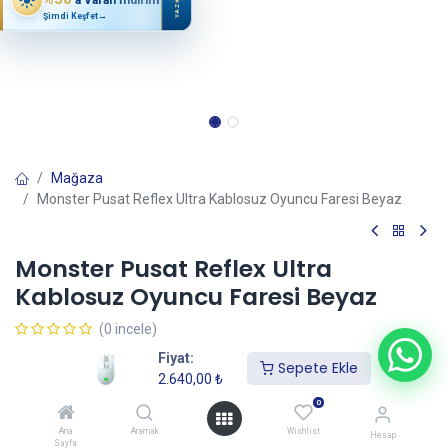
YAZ
Şimdi Keşfet
→
Mağaza
Monster Pusat Reflex Ultra Kablosuz Oyuncu Faresi Beyaz
Monster Pusat Reflex Ultra
Kablosuz Oyuncu Faresi Beyaz
(0 incele)
2.640,00
₺
Fiyat:
Sepete Ekle
2.640,00
₺
0
Sepete Ekle
Ana
Aramak
Wishlist
Hesap
Sayfa