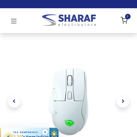
0
×
YAZ KAMPANYASI
%30
'a Varan İndirim